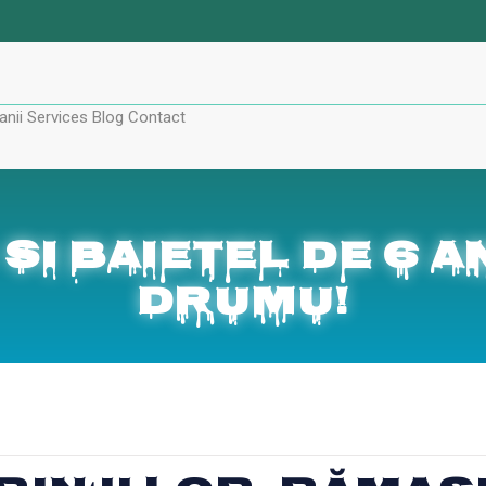
nii
Services
Blog
Contact
 si baietel de 6 
drumu!