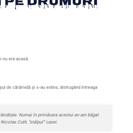
şi Pe Drumuri
ei nu era acasă.
ul de că­ră­midă şi s-au extins, dis­tr­u­gând întreaga
trăinătate. Numai în primăvara acestui an am băgat
 Nicolae Cuth, ”stâlpul” casei.