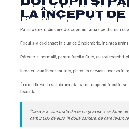
Doi Copii Şi P
La Început De
Patru oameni, din care doi copii, au rămas pe drumuri după 
Focul s-a declanşat în ziua de 2 noiembrie, înain­tea prânzu
Părea o zi nor­mală, pentru familia Cuth, cu toţi membrii ple
lucra cu ziua în sat, iar tata, plecat la serviciu, undeva în 
În mod firesc la sat, dimineaţa oa­me­nii aprind focul în sobă
locuinţă.
”Ca­sa era construită din lemn şi avea o vechime de
cam 2.000 de euro în două camere, pe care le-am reabi