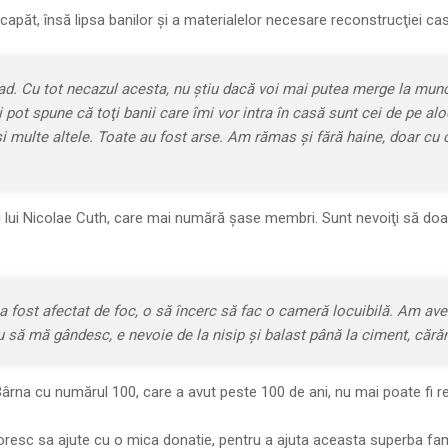
apăt, însă lipsa ba­ni­lor şi a materialelor nece­sare reconstrucţiei case
rad. Cu tot necazul acesta, nu ştiu dacă voi mai putea mer­ge la munc
şi pot spune că toţi banii care îmi vor intra în casă sunt cei de pe alo
 multe al­tele. Toate au fost arse. Am rămas şi fără haine, doar cu c
ei lui Nicolae Cuth, care mai numără şase mem­bri. Sunt nevoiţi să do
u a fost afectat de foc, o să încerc să fac o cameră lo­cui­bilă. Am ave
au să mă gândesc, e nev­oie de la nisip şi balast pâ­nă la ciment, căr
Bârna cu numărul 100, care a avut peste 100 de ani, nu mai poate fi ref­
resc sa ajute cu o mica donatie, pentru a ajuta aceasta superba fam