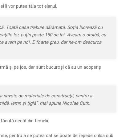
i îi vor putea tăia tot elanul.
ă. Toată casa tre­buie dărâmată. Soţia lu­crea­ză cu
caţiile lor, puţin peste 150 de lei. Aveam o drujbă, cu
e avem pe noi. E foar­te greu, dar ne-om des­cur­ca
armă şi pe jos, dar sunt bucuroşi că au un acoperiş
a nevoie de ma­teriale de construcţii, pen­tru a
ămidă, lemn şi ţiglă”, mai spune Nicolae Cuth.
ă­cu­tă decât din temelii.
ilie, pentru a se putea cat se poate de repede culca sub