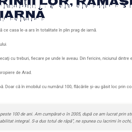
ărinții Lor, Răma
 Iarnă
ce casa le-a ars în totalitate în plin prag de iarnă.
lui.
­caţi cu treburi, fiecare pe unde le aveau. Din fericire, niciunul dintre 
apropiere de Arad.
. Doar că în imobilul cu nu­mărul 100, flăcările şi-au gă­sit loc prin coş
 peste 100 de ani. Am cumpărat-o în 2005, după ce am lucrat prin s
litat integral. S-a dus totul de râpă”, ne spunea cu lacrimi în ochi,