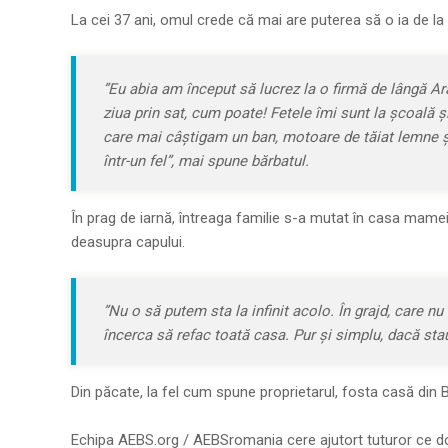
La cei 37 ani, omul cre­de că mai are puterea să o ia de la c
”Eu abia am început să lu­crez la o firmă de lângă A­
ziua prin sat, cum poa­te! Fetele îmi sunt la şco­ală 
care mai câştigam un ban, mo­toa­re de tăiat lemne şi
într-un fel”, mai spu­ne bărbatul.
În prag de iarnă, în­trea­ga familie s-a mutat în casa mam
deasupra capului.
”Nu o să putem sta la infinit acolo. În grajd, ca­re n
încerca să refac toa­tă casa. Pur şi simplu, da­că st
Din păcate, la fel cum spu­ne proprietarul, fosta ca­să din 
Echipa AEBS.org / AEBSromania cere ajutort tuturor ce do