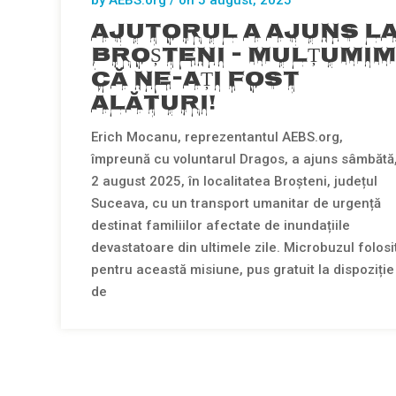
by AEBS.org / on
5 august, 2025
AJUTORUL A AJUNS L
BROȘTENI – MULȚUMIM
CĂ NE-AȚI FOST
ALĂTURI!
Erich Mocanu, reprezentantul AEBS.org,
împreună cu voluntarul Dragos, a ajuns sâmbătă
2 august 2025, în localitatea Broșteni, județul
Suceava, cu un transport umanitar de urgență
destinat familiilor afectate de inundațiile
devastatoare din ultimele zile. Microbuzul folosi
pentru această misiune, pus gratuit la dispoziție
de