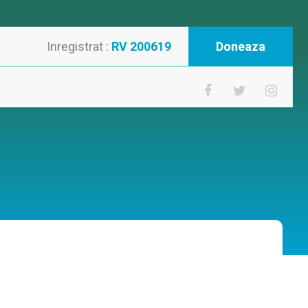
Inregistrat :
RV 200619
Doneaza